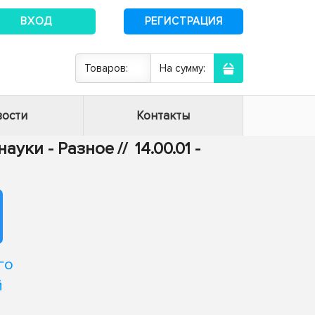
ВХОД
РЕГИСТРАЦИЯ
Товаров:
На сумму:
ости
Контакты
ауки - Разное
//
14.00.01 -
го
й