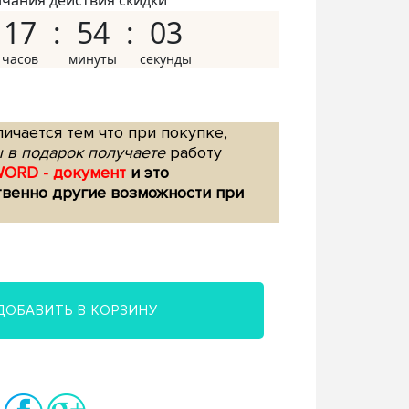
нчания действия скидки
17
54
02
ичается тем что при покупке,
 в подарок получаете
работу
WORD - документ
и это
твенно другие возможности при
ДОБАВИТЬ В КОРЗИНУ