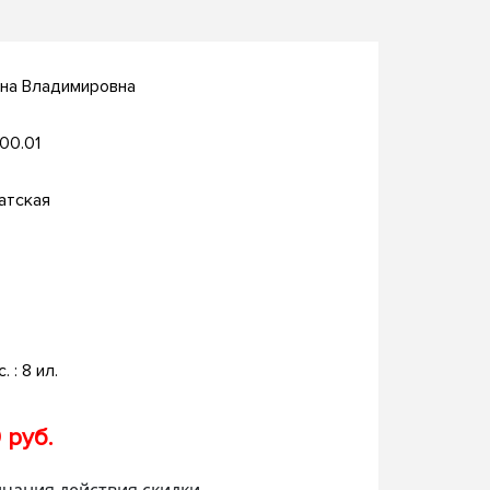
яна Владимировна
.00.01
атская
. : 8 ил.
 руб.