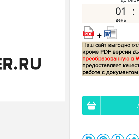
до око
01
+
Наш сайт выгодно отл
кроме PDF версии
Вы
преобразованную в 
предоставляет качес
работе с документом