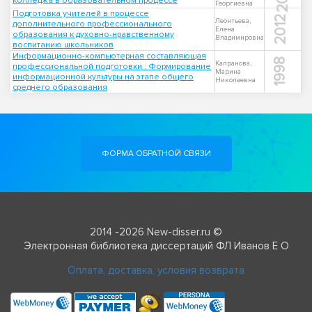
колледжа в образовательном процессе
Георгиевна
Подготовка учителей в процессе
2012
Леонтьева,
дополнительного профессионального
Елена
образования к духовно-нравственному
Владимировна
воспитанию школьников
Информационно-компьютерная составляющая
1998
Капранова,
профессиональной подготовки : Формирование
Марина
информационной культуры на этапе общего
Николаевна
среднего образования
ФОРМА ОБРАТНОЙ СВЯЗИ
2014 -2026 New-disser.ru ©
Электронная библиотека диссертаций ФЛ Иванов Е О
Оплата, доставка, условия возврата