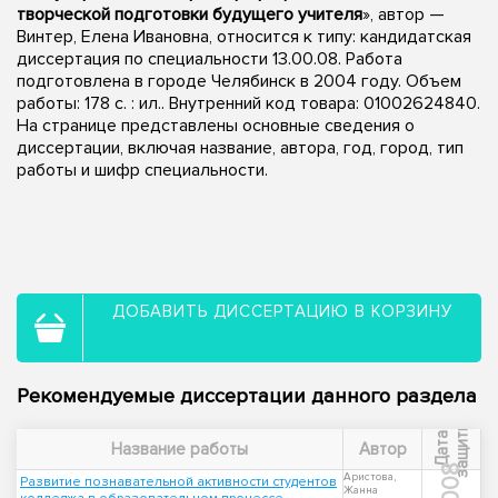
творческой подготовки будущего учителя
», автор —
Винтер, Елена Ивановна, относится к типу: кандидатская
диссертация по специальности 13.00.08. Работа
подготовлена в городе Челябинск в 2004 году. Объем
работы: 178 с. : ил.. Внутренний код товара: 01002624840.
На странице представлены основные сведения о
диссертации, включая название, автора, год, город, тип
работы и шифр специальности.
ДОБАВИТЬ ДИССЕРТАЦИЮ В КОРЗИНУ
Рекомендуемые диссертации данного раздела
ы
Д
а
т
а
з
а
щ
и
т
Название работы
Автор
2008
Аристова,
Развитие познавательной активности студентов
Жанна