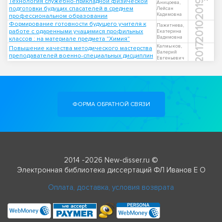
Технология служебно-прикладной физической
2019
Аницоева,
подготовки будущих спасателей в среднем
Лейсан
Кадимовна
профессиональном образовании
Формирование готовности будущего учителя к
2010
Пажитнева,
работе с одаренными учащимися профильных
Екатерина
Вадимовна
классов : на материале предмета "Химия"
2017
Калмыков,
Повышение качества методического мастерства
Валерий
преподавателей военно-специальных дисциплин
Евгеньевич
ФОРМА ОБРАТНОЙ СВЯЗИ
2014 -2026 New-disser.ru ©
Электронная библиотека диссертаций ФЛ Иванов Е О
Оплата, доставка, условия возврата