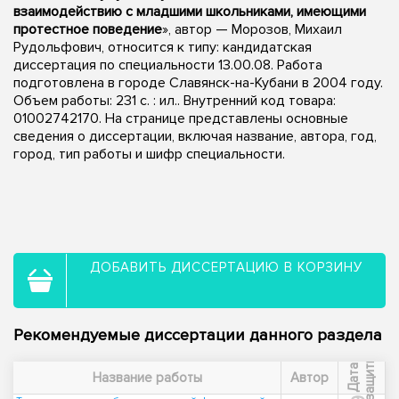
взаимодействию с младшими школьниками, имеющими
протестное поведение
», автор — Морозов, Михаил
Рудольфович, относится к типу: кандидатская
диссертация по специальности 13.00.08. Работа
подготовлена в городе Славянск-на-Кубани в 2004 году.
Объем работы: 231 с. : ил.. Внутренний код товара:
01002742170. На странице представлены основные
сведения о диссертации, включая название, автора, год,
город, тип работы и шифр специальности.
ДОБАВИТЬ ДИССЕРТАЦИЮ В КОРЗИНУ
Рекомендуемые диссертации данного раздела
ы
Д
а
т
а
з
а
щ
и
т
Название работы
Автор