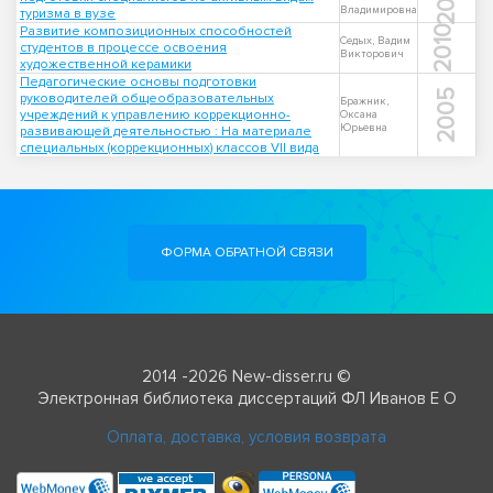
Владимировна
туризма в вузе
Развитие композиционных способностей
2010
Седых, Вадим
студентов в процессе освоения
Викторович
художественной керамики
Педагогические основы подготовки
2005
руководителей общеобразовательных
Бражник,
учреждений к управлению коррекционно-
Оксана
Юрьевна
развивающей деятельностью : На материале
специальных (коррекционных) классов VII вида
ФОРМА ОБРАТНОЙ СВЯЗИ
2014 -2026 New-disser.ru ©
Электронная библиотека диссертаций ФЛ Иванов Е О
Оплата, доставка, условия возврата