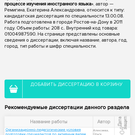
процессе изучения иностранного языка
», автор —
Ремигина, Екатерина Александровна, относится к типу:
кандидатская диссертация по специальности 13.00.08.
Работа подготовлена в городе Ростов-на-Дону в 2011
году. Объем работы: 208 с.. Внутренний код товара:
01004987590. На странице представлены основные
сведения о диссертации, включая название, автора, год,
город, тип работы и шифр специальности.
ДОБАВИТЬ ДИССЕРТАЦИЮ В КОРЗИНУ
Рекомендуемые диссертации данного раздела
ы
Д
а
т
а
з
а
щ
и
т
Название работы
Автор
2004
Организационно-педагогические условия
Алексеева,
подготовки специалистов по активным видам
Ольга