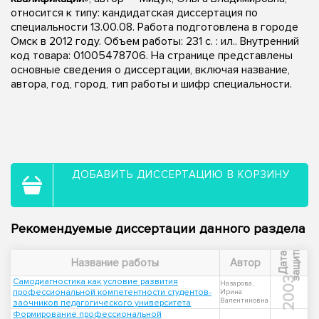
относится к типу: кандидатская диссертация по
специальности 13.00.08. Работа подготовлена в городе
Омск в 2012 году. Объем работы: 231 с. : ил.. Внутренний
код товара: 01005478706. На странице представлены
основные сведения о диссертации, включая название,
автора, год, город, тип работы и шифр специальности.
ДОБАВИТЬ ДИССЕРТАЦИЮ В КОРЗИНУ
Рекомендуемые диссертации данного раздела
ы
Д
а
т
а
з
а
щ
и
т
Название работы
Автор
2003
Самодиагностика как условие развития
Назарова,
профессиональной компетентности студентов-
Ирина
Валентиновна
заочников педагогического университета
Формирование профессиональной