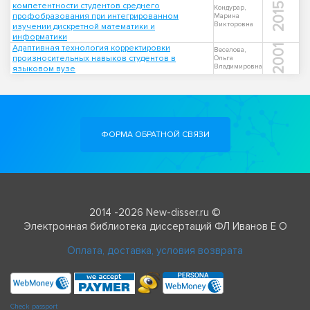
компетентности студентов среднего
2015
Кондурар,
профобразования при интегрированном
Марина
Викторовна
изучении дискретной математики и
информатики
Адаптивная технология корректировки
2001
Веселова,
произносительных навыков студентов в
Ольга
Владимировна
языковом вузе
ФОРМА ОБРАТНОЙ СВЯЗИ
2014 -2026 New-disser.ru ©
Электронная библиотека диссертаций ФЛ Иванов Е О
Оплата, доставка, условия возврата
Check passport