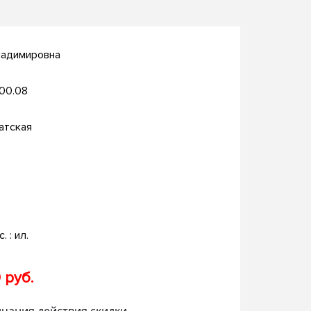
ладимировна
.00.08
атская
. : ил.
 руб.