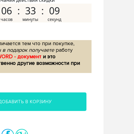
нчания действия скидки
06
33
08
ичается тем что при покупке,
 в подарок получаете
работу
WORD - документ
и это
твенно другие возможности при
ДОБАВИТЬ В КОРЗИНУ