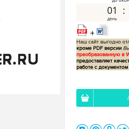
до око
01
+
Наш сайт выгодно отл
кроме PDF версии
Вы
преобразованную в 
предоставляет качес
работе с документом