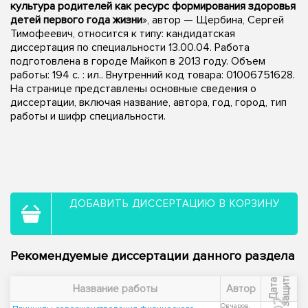
культура родителей как ресурс формирования здоровья
детей первого года жизни
», автор — Щербина, Сергей
Тимофеевич, относится к типу: кандидатская
диссертация по специальности 13.00.04. Работа
подготовлена в городе Майкоп в 2013 году. Объем
работы: 194 с. : ил.. Внутренний код товара: 01006751628.
На странице представлены основные сведения о
диссертации, включая название, автора, год, город, тип
работы и шифр специальности.
ДОБАВИТЬ ДИССЕРТАЦИЮ В КОРЗИНУ
Рекомендуемые диссертации данного раздела
ы
Д
а
т
а
з
а
щ
и
т
Название работы
Автор
Овчаров,