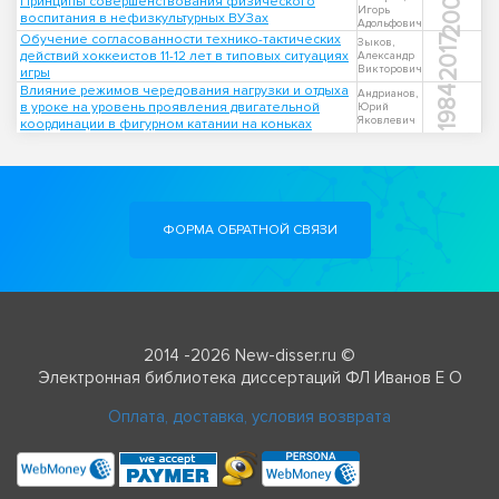
2002
Принципы совершенствования физического
Игорь
воспитания в нефизкультурных ВУЗах
Адольфович
Обучение согласованности технико-тактических
2017
Зыков,
действий хоккеистов 11-12 лет в типовых ситуациях
Александр
Викторович
игры
Влияние режимов чередования нагрузки и отдыха
1984
Андрианов,
в уроке на уровень проявления двигательной
Юрий
Яковлевич
координации в фигурном катании на коньках
ФОРМА ОБРАТНОЙ СВЯЗИ
2014 -2026 New-disser.ru ©
Электронная библиотека диссертаций ФЛ Иванов Е О
Оплата, доставка, условия возврата