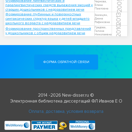
2005
Формирование лингвистических и
Чернова,
паралингвистических средств выражения эмоций у
Елена
Павловна
старших дошкольников с недоразвитием речи
Формирование глубинных и поверхностных
2013
Заимцян,
синтаксических структур языка у детей младшего
Диана
Рафиковна
школьного возраста с недоразвитием речи
2010
Градова,
Формирование пространственных представлений
Галина
у дошкольников с общим недоразвитием речи
Николаевна
ФОРМА ОБРАТНОЙ СВЯЗИ
2014 -2026 New-disser.ru ©
Электронная библиотека диссертаций ФЛ Иванов Е О
Оплата, доставка, условия возврата