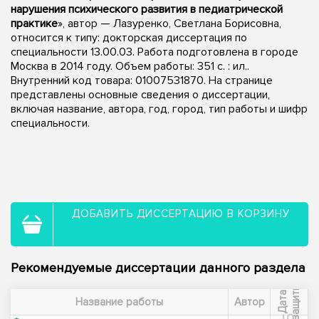
нарушения психического развития в педиатрической
практике
», автор — Лазуренко, Светлана Борисовна,
относится к типу: докторская диссертация по
специальности 13.00.03. Работа подготовлена в городе
Москва в 2014 году. Объем работы: 351 с. : ил..
Внутренний код товара: 01007531870. На странице
представлены основные сведения о диссертации,
включая название, автора, год, город, тип работы и шифр
специальности.
ДОБАВИТЬ ДИССЕРТАЦИЮ В КОРЗИНУ
Рекомендуемые диссертации данного раздела
ы
Д
а
т
а
з
а
щ
и
т
Название работы
Автор