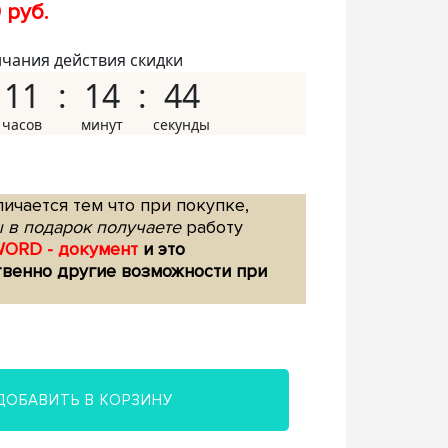
 руб.
нчания действия скидки
11
14
43
ичается тем что при покупке,
 в подарок получаете
работу
WORD - документ
и это
твенно другие возможности при
ДОБАВИТЬ В КОРЗИНУ