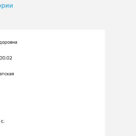
ории
доровна
.00.02
атская
с.