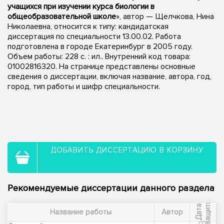
учащихся при изучении курса биологии в
общеобразовательной школе
», автор — Щелчкова, Нина
Николаевна, относится к типу: кандидатская
диссертация по специальности 13.00.02. Работа
подготовлена в городе Екатеринбург в 2005 году.
Объем работы: 228 с. : ил.. Внутренний код товара:
01002816320. На странице представлены основные
сведения о диссертации, включая название, автора, год,
город, тип работы и шифр специальности.
ДОБАВИТЬ ДИССЕРТАЦИЮ В КОРЗИНУ
Рекомендуемые диссертации данного раздела
ы
Д
а
т
а
з
а
щ
и
т
Название работы
Автор