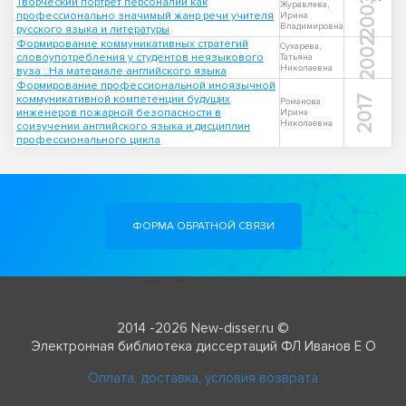
2003
Творческий портрет персоналии как
Журавлева,
профессионально значимый жанр речи учителя
Ирина
Владимировна
русского языка и литературы
2002
Формирование коммуникативных стратегий
Сухарева,
словоупотребления у студентов неязыкового
Татьяна
Николаевна
вуза : На материале английского языка
Формирование профессиональной иноязычной
коммуникативной компетенции будущих
2017
Романова
инженеров пожарной безопасности в
Ирина
Николаевна
соизучении английского языка и дисциплин
профессионального цикла
ФОРМА ОБРАТНОЙ СВЯЗИ
2014 -2026 New-disser.ru ©
Электронная библиотека диссертаций ФЛ Иванов Е О
Оплата, доставка, условия возврата