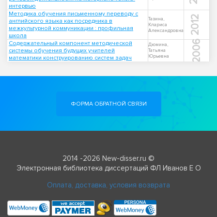
интервью
Методика обучения письменному переводу с
2012
Тазина,
английского языка как посредника в
Клариса
межкультурной коммуникации : профильная
Александровна
школа
2006
Содержательный компонент методической
Дюмина,
системы обучения будущих учителей
Татьяна
Юрьевна
математики конструированию систем задач
ФОРМА ОБРАТНОЙ СВЯЗИ
2014 -2026 New-disser.ru ©
Электронная библиотека диссертаций ФЛ Иванов Е О
Оплата, доставка, условия возврата