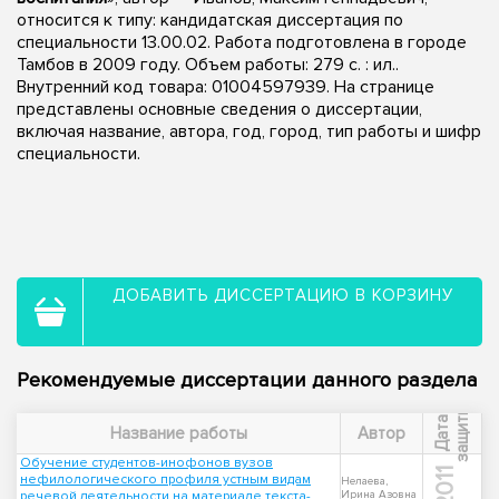
относится к типу: кандидатская диссертация по
специальности 13.00.02. Работа подготовлена в городе
Тамбов в 2009 году. Объем работы: 279 с. : ил..
Внутренний код товара: 01004597939. На странице
представлены основные сведения о диссертации,
включая название, автора, год, город, тип работы и шифр
специальности.
ДОБАВИТЬ ДИССЕРТАЦИЮ В КОРЗИНУ
Рекомендуемые диссертации данного раздела
ы
Д
а
т
а
з
а
щ
и
т
Название работы
Автор
Обучение студентов-инофонов вузов
2011
нефилологического профиля устным видам
Нелаева,
речевой деятельности на материале текста-
Ирина Азовна