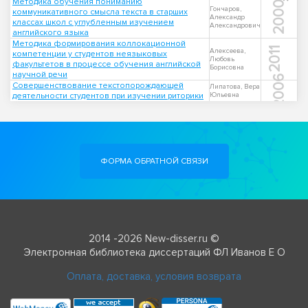
Методика обучения пониманию
2000
Гончаров,
коммуникативного смысла текста в старших
Александр
классах школ с углубленным изучением
Александрович
английского языка
Методика формирования коллокационной
2011
Алексеева,
компетенции у студентов неязыковых
Любовь
факультетов в процессе обучения английской
Борисовна
научной речи
2006
Совершенствование текстопорождающей
Липатова, Вера
деятельности студентов при изучении риторики
Юльевна
ФОРМА ОБРАТНОЙ СВЯЗИ
2014 -2026 New-disser.ru ©
Электронная библиотека диссертаций ФЛ Иванов Е О
Оплата, доставка, условия возврата