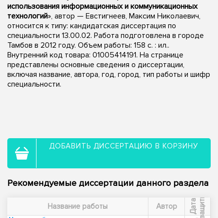
использования информационных и коммуникационных
технологий
», автор — Евстигнеев, Максим Николаевич,
относится к типу: кандидатская диссертация по
специальности 13.00.02. Работа подготовлена в городе
Тамбов в 2012 году. Объем работы: 158 с. : ил..
Внутренний код товара: 01005414191. На странице
представлены основные сведения о диссертации,
включая название, автора, год, город, тип работы и шифр
специальности.
ДОБАВИТЬ ДИССЕРТАЦИЮ В КОРЗИНУ
Рекомендуемые диссертации данного раздела
ы
Д
а
т
а
з
а
щ
и
т
Название работы
Автор