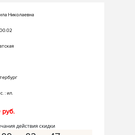
ила Николаевна
.00.02
атская
тербург
с. : ил.
 руб.
нчания действия скидки