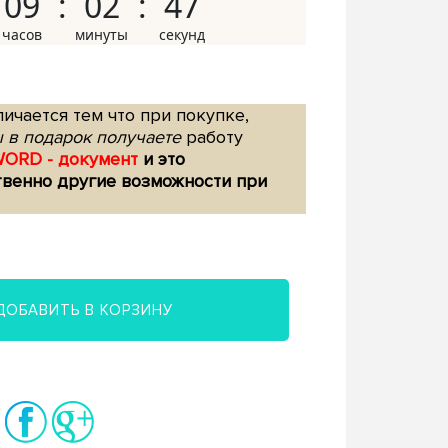
09
02
46
ичается тем что при покупке,
 в подарок получаете
работу
WORD - документ
и это
твенно другие возможности при
ДОБАВИТЬ В КОРЗИНУ