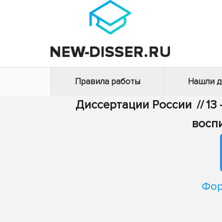
Правила работы
Нашли 
Диссертации России
//
13
восп
Фор