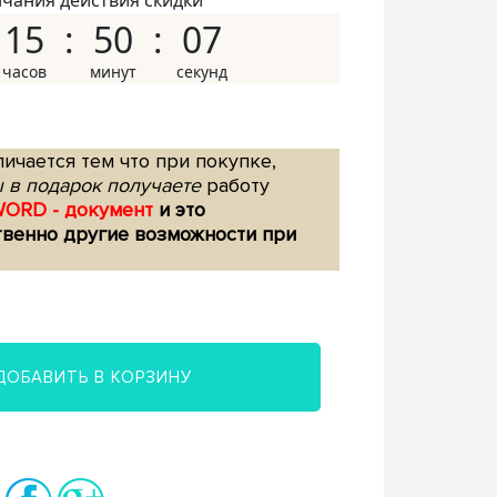
нчания действия скидки
15
50
06
ичается тем что при покупке,
 в подарок получаете
работу
WORD - документ
и это
твенно другие возможности при
ДОБАВИТЬ В КОРЗИНУ