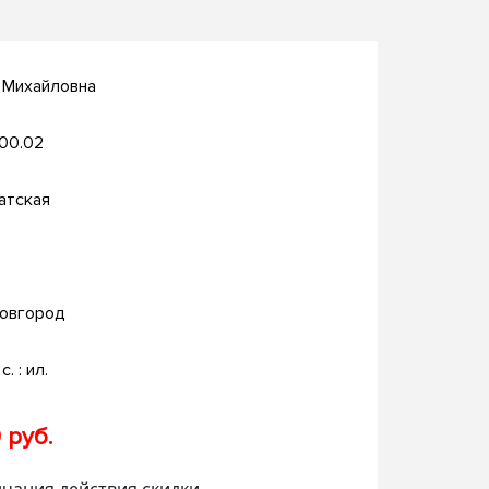
 Михайловна
.00.02
атская
овгород
с. : ил.
 руб.