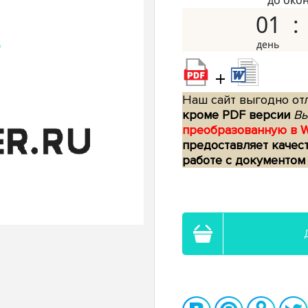
до око
01
+
Наш сайт выгодно отл
кроме PDF версии
Вы
преобразованную в 
предоставляет качес
работе с документом