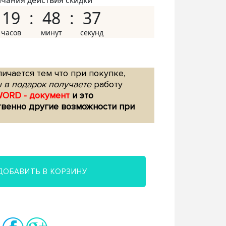
нчания действия скидки
19
48
36
ичается тем что при покупке,
 в подарок получаете
работу
WORD - документ
и это
твенно другие возможности при
ДОБАВИТЬ В КОРЗИНУ