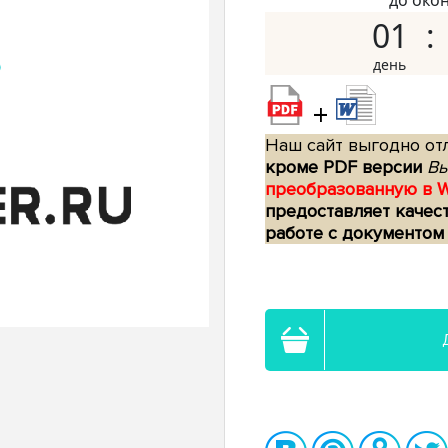
до око
01
+
Наш сайт выгодно отл
кроме PDF версии
Вы
преобразованную в 
предоставляет качес
работе с документом