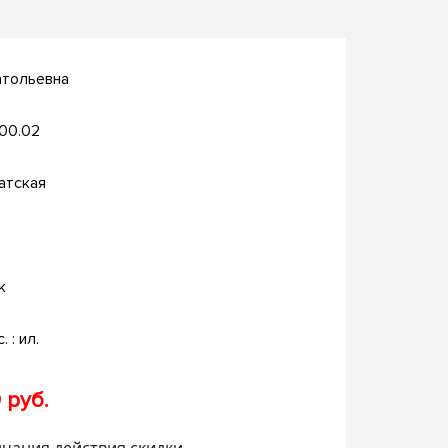
атольевна
.00.02
атская
к
. : ил.
 руб.