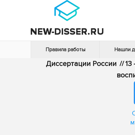
Правила работы
Нашли 
Диссертации России
//
13
восп
м