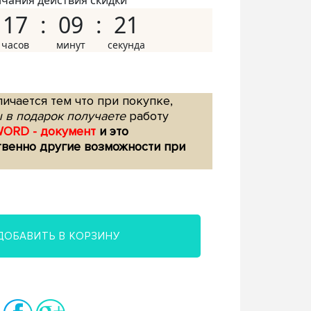
нчания действия скидки
17
09
20
ичается тем что при покупке,
 в подарок получаете
работу
WORD - документ
и это
твенно другие возможности при
ДОБАВИТЬ В КОРЗИНУ