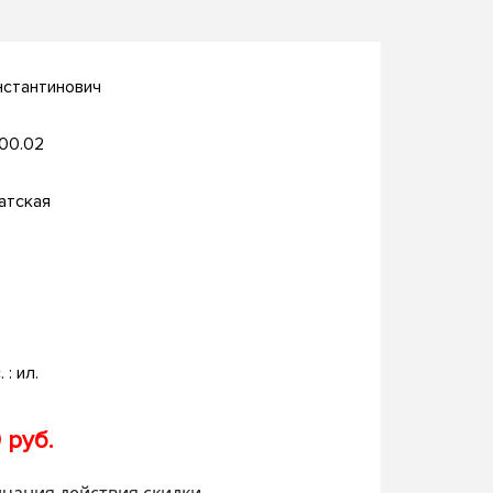
нстантинович
.00.02
атская
. : ил.
 руб.