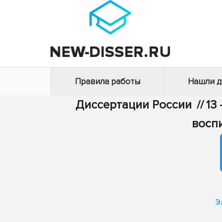
Правила работы
Нашли 
Диссертации России
//
13
восп
э