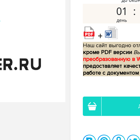
до око
01
+
Наш сайт выгодно отл
кроме PDF версии
Вы
преобразованную в 
предоставляет качес
работе с документом