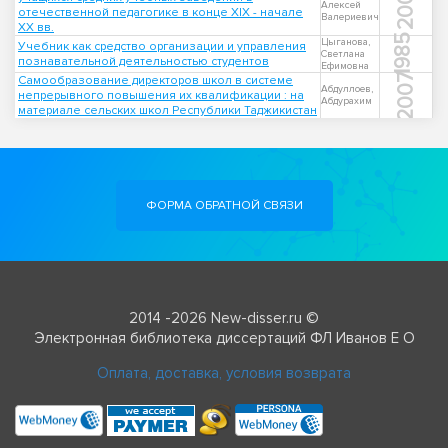
2000
Алексей
отечественной педагогике в конце XIX - начале
Валериевич
XX вв.
1985
Цыганова,
Учебник как средство организации и управления
Светлана
познавательной деятельностью студентов
Ефимовна
2007
Самообразование директоров школ в системе
Абдуллоев,
непрерывного повышения их квалификации : на
Абдурахим
материале сельских школ Республики Таджикистан
ФОРМА ОБРАТНОЙ СВЯЗИ
2014 -2026 New-disser.ru ©
Электронная библиотека диссертаций ФЛ Иванов Е О
Оплата, доставка, условия возврата