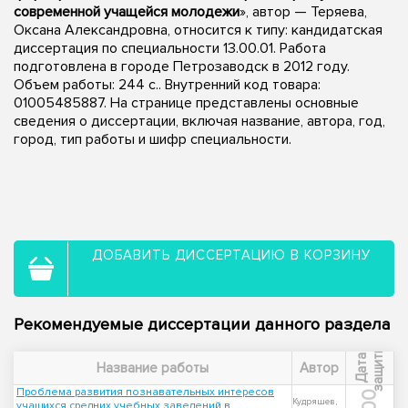
современной учащейся молодежи
», автор — Теряева,
Оксана Александровна, относится к типу: кандидатская
диссертация по специальности 13.00.01. Работа
подготовлена в городе Петрозаводск в 2012 году.
Объем работы: 244 с.. Внутренний код товара:
01005485887. На странице представлены основные
сведения о диссертации, включая название, автора, год,
город, тип работы и шифр специальности.
ДОБАВИТЬ ДИССЕРТАЦИЮ В КОРЗИНУ
Рекомендуемые диссертации данного раздела
ы
Д
а
т
а
з
а
щ
и
т
Название работы
Автор
Проблема развития познавательных интересов
Кудряшев,
учащихся средних учебных заведений в