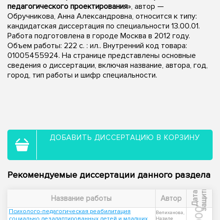
педагогического проектирования
», автор —
Обручникова, Анна Александровна, относится к типу:
кандидатская диссертация по специальности 13.00.01.
Работа подготовлена в городе Москва в 2012 году.
Объем работы: 222 с. : ил.. Внутренний код товара:
01005455924. На странице представлены основные
сведения о диссертации, включая название, автора, год,
город, тип работы и шифр специальности.
ДОБАВИТЬ ДИССЕРТАЦИЮ В КОРЗИНУ
Рекомендуемые диссертации данного раздела
ы
Д
а
т
а
з
а
щ
и
т
Название работы
Автор
2000
Психолого-педагогическая реабилитация
Велиханова,
социально дезадаптированных детей и младших
Назиле