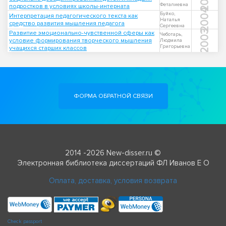
Феталиевна
подростков в условиях школы-интерната
2004
Буйко,
Интерпретация педагогического текста как
Наталья
средство развития мышления педагога
Сергеевна
2003
Развитие эмоционально-чувственной сферы как
Чеботарь,
условие формирования творческого мышления
Людмила
Григорьевна
учащихся старших классов
ФОРМА ОБРАТНОЙ СВЯЗИ
2014 -2026 New-disser.ru ©
Электронная библиотека диссертаций ФЛ Иванов Е О
Оплата, доставка, условия возврата
Check passport