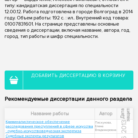
типу: кандидатская диссертация по специальности
12.00.12. Работа подготовлена в городе Волгоград в 2014
году. Объем работы: 192 с. : ил.. Внутренний код товара:
01007831601. На странице представлены основные
сведения о диссертации, включая название, автора, год,
город, тип работы и шифр специальности.
ДОБАВИТЬ ДИССЕРТАЦИЮ В КОРЗИНУ
Рекомендуемые диссертации данного раздела
ы
Д
а
т
а
з
а
щ
и
т
Название работы
Автор
Криминалистическое обеспечение
2013
Пискунова,
расследования преступлений в сфере искусства
Елена
Владимировна
: судебно-искусствоведческая экспертиза
Судебные эксперты результатов