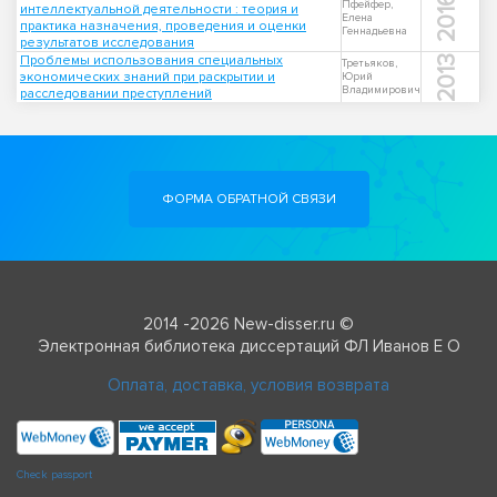
2016
Пфейфер,
интеллектуальной деятельности : теория и
Елена
практика назначения, проведения и оценки
Геннадьевна
результатов исследования
Проблемы использования специальных
2013
Третьяков,
экономических знаний при раскрытии и
Юрий
Владимирович
расследовании преступлений
ФОРМА ОБРАТНОЙ СВЯЗИ
2014 -2026 New-disser.ru ©
Электронная библиотека диссертаций ФЛ Иванов Е О
Оплата, доставка, условия возврата
Check passport