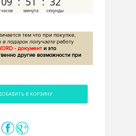
09
51
31
ичается тем что при покупке,
 в подарок получаете
работу
WORD - документ
и это
твенно другие возможности при
ДОБАВИТЬ В КОРЗИНУ