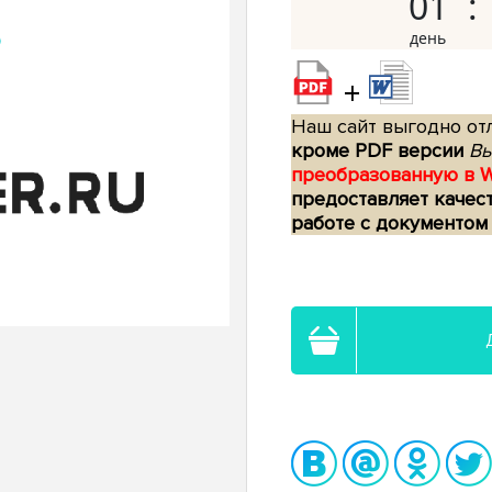
01
+
Наш сайт выгодно отл
кроме PDF версии
Вы
преобразованную в 
предоставляет качес
работе с документом