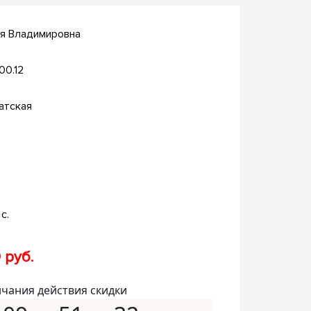
ия Владимировна
.00.12
атская
с.
 руб.
нчания действия скидки