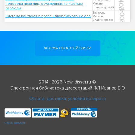
2010
Виноградов,
человека прав лиц, осужденных к лишению
Михаил
Владимирович
свободы
2004
Байтеева,
Система контроля в праве Европейского Союза
Марина
Владимировна
ФОРМА ОБРАТНОЙ СВЯЗИ
2014 -2026 New-disser.ru ©
Электронная библиотека диссертаций ФЛ Иванов Е О
Оплата, доставка, условия возврата
Check passport