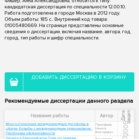
Фишер, Анна Александровна, относится к типу:
кандидатская диссертация по специальности 12.00.10.
Работа подготовлена в городе Москва в 2012 году.
Объем работы: 185 с.. Внутренний код товара:
01005480669. На странице представлены основные
сведения о диссертации, включая название, автора, год,
город, тип работы и шифр специальности.
ДОБАВИТЬ ДИССЕРТАЦИЮ В КОРЗИНУ
Рекомендуемые диссертации данного раздела
ы
Д
а
т
а
з
а
щ
и
т
Название работы
Автор
2005
Многосторонние международные договоры в
Прокофьев,
сфере борьбы с международным терроризмом :
Никита
Викторович
Проблемы эффективности
Защита в Европейском Суде по правам