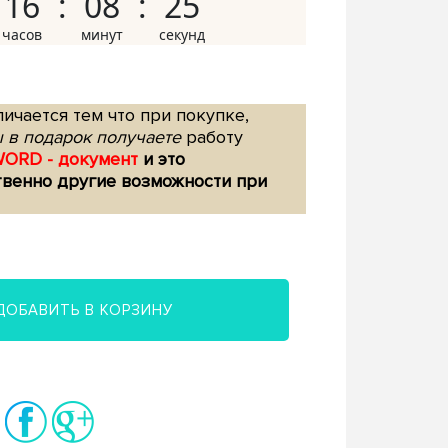
16
08
24
ичается тем что при покупке,
 в подарок получаете
работу
WORD - документ
и это
твенно другие возможности при
ДОБАВИТЬ В КОРЗИНУ