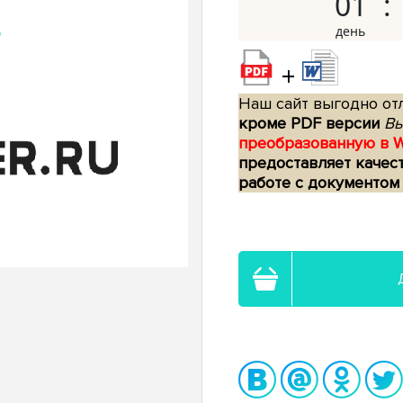
01
+
Наш сайт выгодно отл
кроме PDF версии
Вы
преобразованную в 
предоставляет качес
работе с документом