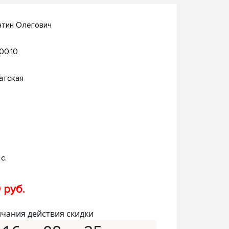
нтин Олегович
.00.10
атская
с.
 руб.
нчания действия скидки