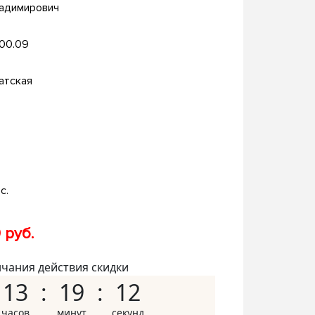
ладимирович
.00.09
атская
с.
 руб.
нчания действия скидки
13
19
11