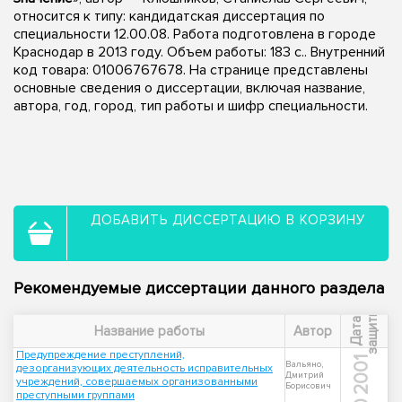
относится к типу: кандидатская диссертация по
специальности 12.00.08. Работа подготовлена в городе
Краснодар в 2013 году. Объем работы: 183 с.. Внутренний
код товара: 01006767678. На странице представлены
основные сведения о диссертации, включая название,
автора, год, город, тип работы и шифр специальности.
ДОБАВИТЬ ДИССЕРТАЦИЮ В КОРЗИНУ
Рекомендуемые диссертации данного раздела
ы
Д
а
т
а
з
а
щ
и
т
Название работы
Автор
Предупреждение преступлений,
2001
Вальяно,
дезорганизующих деятельность исправительных
Дмитрий
учреждений, совершаемых организованными
Борисович
преступными группами