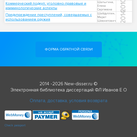
2010
Шалыгина,
Коммерческий подкуп: уголовно-правовые и
Елена
криминологические аспекты
Сергеевна
2014
Шайдуллин,
Предупреждение преступлений, совершаемых с
Марат
использованием оружия
Шевкетович
ФОРМА ОБРАТНОЙ СВЯЗИ
2014 -2026 New-disser.ru ©
Электронная библиотека диссертаций ФЛ Иванов Е О
Оплата, доставка, условия возврата
Check passport