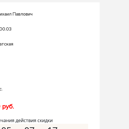
ихаил Павлович
.00.03
атская
с.
 руб.
нчания действия скидки