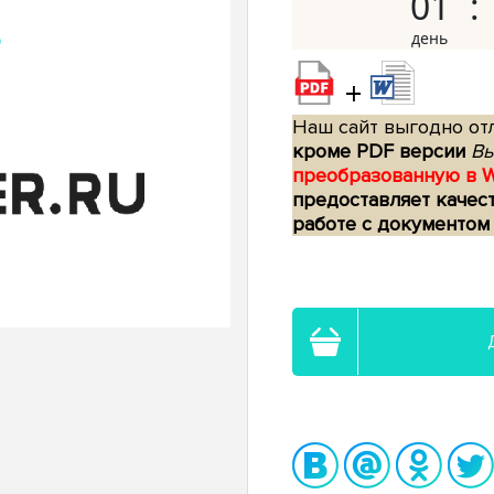
01
+
Наш сайт выгодно отл
кроме PDF версии
Вы
преобразованную в 
предоставляет качес
работе с документом