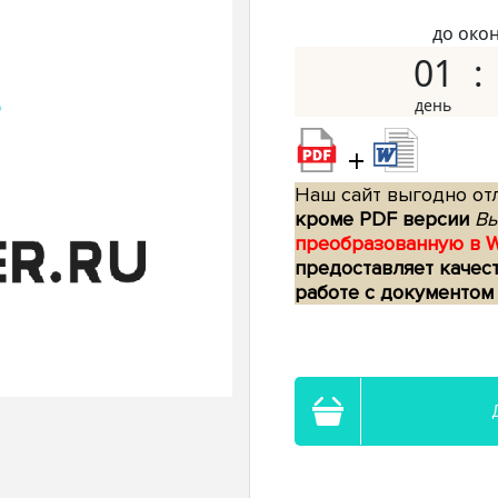
до око
01
+
Наш сайт выгодно отл
кроме PDF версии
Вы
преобразованную в 
предоставляет качес
работе с документом