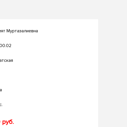
ият Муртазалиевна
.00.02
атская
а
с.
 руб.