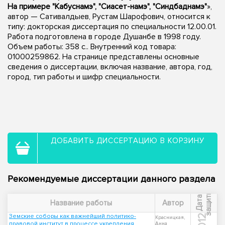
На примере "Кабуснамэ", "Сиасет-намэ", "Синдбаднамэ"
»,
автор — Сативалдыев, Рустам Шарофович, относится к
типу: докторская диссертация по специальности 12.00.01.
Работа подготовлена в городе Душанбе в 1998 году.
Объем работы: 358 с.. Внутренний код товара:
01000259862. На странице представлены основные
сведения о диссертации, включая название, автора, год,
город, тип работы и шифр специальности.
ДОБАВИТЬ ДИССЕРТАЦИЮ В КОРЗИНУ
Рекомендуемые диссертации данного раздела
ы
Д
а
т
а
з
а
щ
и
т
Название работы
Автор
Земские соборы как важнейший политико-
2012
Красницкая,
правовой институт в процессе укрепления
Анна