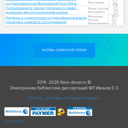
Викторовна
государственности Московской Руси XVII в.
2009
Глобализация в сфере публичного права :
Янков, Виктор
теоретико-методологический анализ
Викторович
2011
Милушева,
Пределы и ограничения государственной власти
Татьяна
(теоретико-правовое исследование)
Владимировна
ФОРМА ОБРАТНОЙ СВЯЗИ
2014 -2026 New-disser.ru ©
Электронная библиотека диссертаций ФЛ Иванов Е О
Оплата, доставка, условия возврата
Check passport