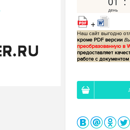
01
+
Наш сайт выгодно отл
кроме PDF версии
Вы
преобразованную в 
предоставляет качес
работе с документом