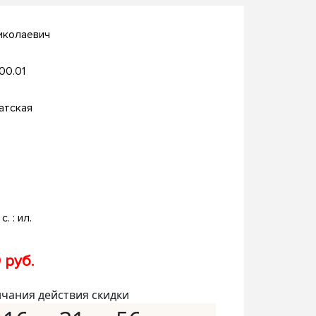
иколаевич
.00.01
атская
с. : ил.
 руб.
нчания действия скидки