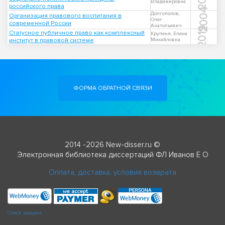
Владимировна
российского права
2004
Долгополов,
Организация правового воспитания в
Олег
современной России
Анатольевич
2019
Статусное публичное право как комплексный
Крупеня, Елена
институт в правовой системе
Михайловна
ФОРМА ОБРАТНОЙ СВЯЗИ
2014 -2026 New-disser.ru ©
Электронная библиотека диссертаций ФЛ Иванов Е О
Оплата, доставка, условия возврата
Check passport