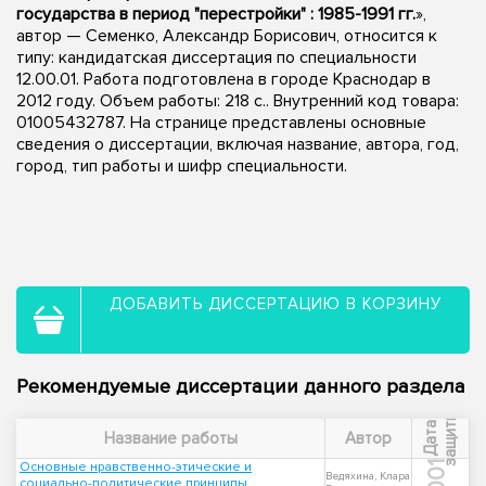
государства в период "перестройки" : 1985-1991 гг.
»,
автор — Семенко, Александр Борисович, относится к
типу: кандидатская диссертация по специальности
12.00.01. Работа подготовлена в городе Краснодар в
2012 году. Объем работы: 218 с.. Внутренний код товара:
01005432787. На странице представлены основные
сведения о диссертации, включая название, автора, год,
город, тип работы и шифр специальности.
ДОБАВИТЬ ДИССЕРТАЦИЮ В КОРЗИНУ
Рекомендуемые диссертации данного раздела
ы
Д
а
т
а
з
а
щ
и
т
Название работы
Автор
Основные нравственно-этические и
2001
Ведяхина, Клара
социально-политические принципы