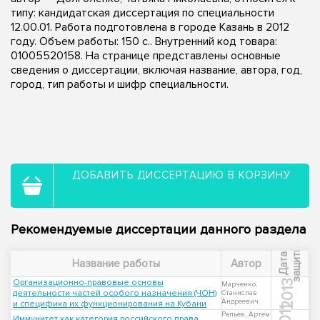
типу: кандидатская диссертация по специальности
12.00.01. Работа подготовлена в городе Казань в 2012
году. Объем работы: 150 с.. Внутренний код товара:
01005520158. На странице представлены основные
сведения о диссертации, включая название, автора, год,
город, тип работы и шифр специальности.
ДОБАВИТЬ ДИССЕРТАЦИЮ В КОРЗИНУ
Рекомендуемые диссертации данного раздела
ы
Д
а
т
а
з
а
щ
и
т
Название работы
Автор
Организационно-правовые основы
2013
Марченко,
деятельности частей особого назначения (ЧОН)
Станислав
Андреевич
и специфика их функционирования на Кубани
2011
Репьев, Артем
Иммунитет как категория российского права