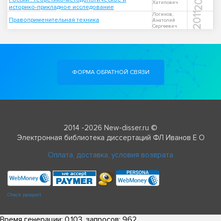
Хатипович
историко-прикладное исследование
2011
Логинов,
Правоприменительная техника
Анатолий
Сергеевич
ФОРМА ОБРАТНОЙ СВЯЗИ
2014 -2026 New-disser.ru ©
Электронная библиотека диссертаций ФЛ Иванов Е О
Оплата, доставка, условия возврата
Check passport
Время генерации: 0.103, запросов: 962