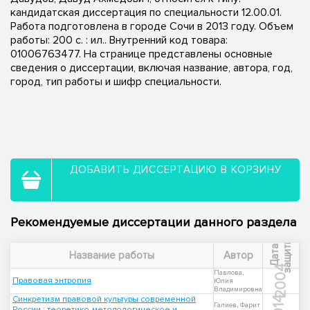
кандидатская диссертация по специальности 12.00.01.
Работа подготовлена в городе Сочи в 2013 году. Объем
работы: 200 с. : ил.. Внутренний код товара:
01006763477. На странице представлены основные
сведения о диссертации, включая название, автора, год,
город, тип работы и шифр специальности.
ДОБАВИТЬ ДИССЕРТАЦИЮ В КОРЗИНУ
Рекомендуемые диссертации данного раздела
ы
Д
а
т
а
з
а
щ
и
т
Название работы
Автор
2004
Павлова,
Правовая энтропия
Юлия
Владимировна
Синкретизм правовой культуры современной
2014
Галиев, Фарит
России : теоретико-методологическое и