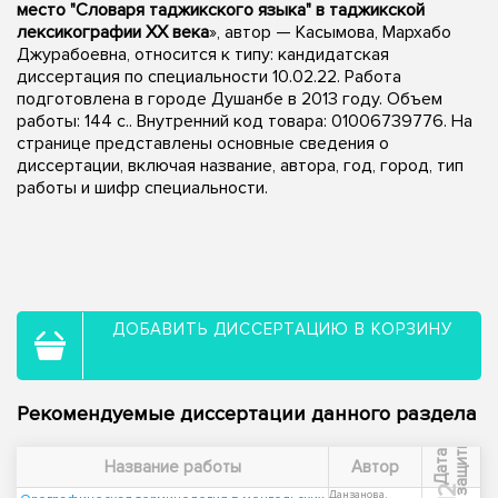
место "Словаря таджикского языка" в таджикской
лексикографии XX века
», автор — Касымова, Мархабо
Джурабоевна, относится к типу: кандидатская
диссертация по специальности 10.02.22. Работа
подготовлена в городе Душанбе в 2013 году. Объем
работы: 144 с.. Внутренний код товара: 01006739776. На
странице представлены основные сведения о
диссертации, включая название, автора, год, город, тип
работы и шифр специальности.
ДОБАВИТЬ ДИССЕРТАЦИЮ В КОРЗИНУ
Рекомендуемые диссертации данного раздела
ы
Д
а
т
а
з
а
щ
и
т
Название работы
Автор
Данзанова,