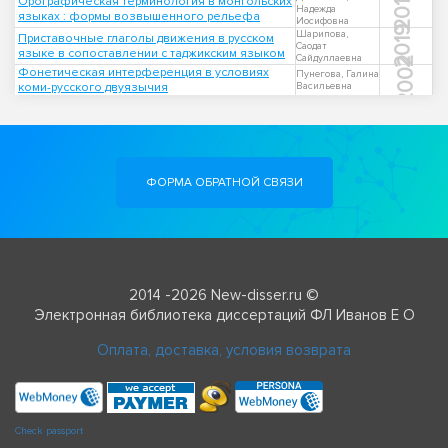
2012
Орографическая терминология в монгольских
Надежда
языках : формы возвышенного рельефа
Иосифовна
2019
Шарипова,
Приставочные глаголы движения в русском
Саодат
языке в сопоставлении с таджикским языком
Сайдуллаевна
2002
Фонетическая интерференция в условиях
Пунегова, Галина
коми-русского двуязычия
Васильевна
ФОРМА ОБРАТНОЙ СВЯЗИ
2014 -2026 New-disser.ru ©
Электронная библиотека диссертаций ФЛ Иванов Е О
Оплата, доставка, условия возврата
Check passport