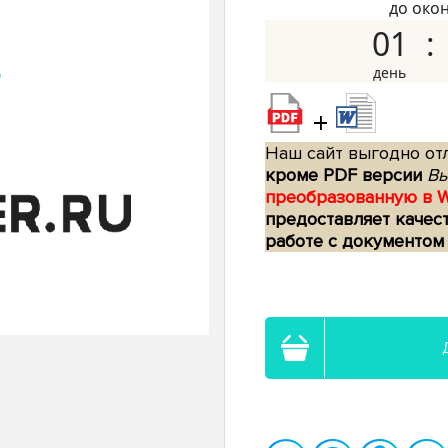
до око
01
+
Наш сайт выгодно отл
кроме PDF версии
Вы
преобразованную в 
предоставляет качес
работе с документом