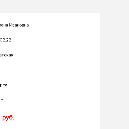
лана Ивановна
.02.22
атская
рск
с.
 руб.