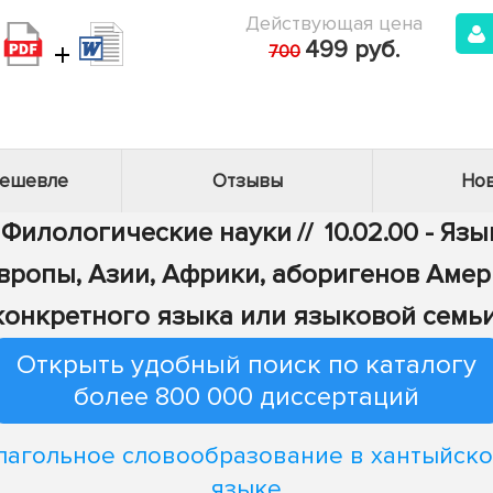
Действующая цена
+
499 руб.
700
дешевле
Отзывы
Нов
- Филологические науки
//
10.02.00 - Яз
ропы, Азии, Африки, аборигенов Амер
конкретного языка или языковой семьи
Открыть удобный поиск по каталогу
более 800 000 диссертаций
лагольное словообразование в хантыйск
языке