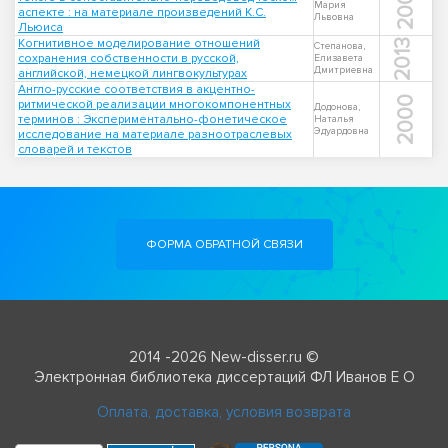
2007
Мария
аспекте : на материале произведений К.С.
Львовна
Льюиса
Когнитивное моделирование отношений
2013
Степанова,
сохранения собственности в русской,
Елизавета
Дмитриевна
английской, немецкой лингвокультурах
Англо-русские соответствия в акцентно-
2000
ритмической реализации многокомпонентных
Додонова,
терминов : Экспериментально-фонетическое
Наталья
Эдуардовна
исследование на материале разноотраслевых
словарей и текстов
ФОРМА ОБРАТНОЙ СВЯЗИ
2014 -2026 New-disser.ru ©
Электронная библиотека диссертаций ФЛ Иванов Е О
Оплата, доставка, условия возврата