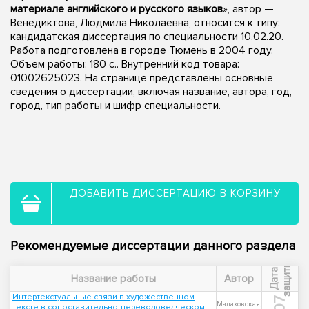
материале английского и русского языков
», автор —
Венедиктова, Людмила Николаевна, относится к типу:
кандидатская диссертация по специальности 10.02.20.
Работа подготовлена в городе Тюмень в 2004 году.
Объем работы: 180 с.. Внутренний код товара:
01002625023. На странице представлены основные
сведения о диссертации, включая название, автора, год,
город, тип работы и шифр специальности.
ДОБАВИТЬ ДИССЕРТАЦИЮ В КОРЗИНУ
Рекомендуемые диссертации данного раздела
ы
Д
а
т
а
з
а
щ
и
т
Название работы
Автор
Интертекстуальные связи в художественном
Малаховская,
тексте в сопоставительно-переводоведческом