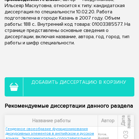
Ильсеяр Масхутовна, относится к типу: кандидатская
диссертация по специальности 10.02.20. Работа
подготовлена в городе Казань в 2007 году. Объем
работы: 188 с.. Внутренний код товара: 01003385577. На
странице представлены основные сведения о
диссертации, включая название, автора, год, город, тип
работы и шифр специальности.
ДОБАВИТЬ ДИССЕРТАЦИЮ В КОРЗИНУ
Рекомендуемые диссертации данного раздела
ы
Д
а
т
а
з
а
щ
и
т
Название работы
Автор
Гендерное своеобразие функционирования
2003
дискурсивных элементов в английском и русском
Котов,
языках : Экспериментально-сопоставительное
Андрей