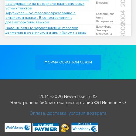
Егорович
исследование на материале разностилевых
устных текстов
2004
Аффиксальное глаголообразование в
Колесникова,
алтайском языке : В сопоставлении с
Анна
Валерьевна
древнетюркским языком
2009
Шерифова,
Валентностные характеристики глаголов
Эльвира
движения в лезгинском и английском языках
Мамедовна
ФОРМА ОБРАТНОЙ СВЯЗИ
2014 -2026 New-disser.ru ©
Электронная библиотека диссертаций ФЛ Иванов Е О
Оплата, доставка, условия возврата