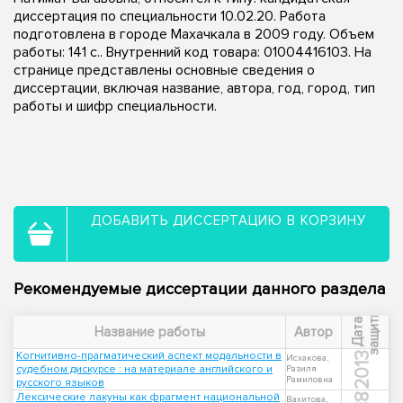
диссертация по специальности 10.02.20. Работа
подготовлена в городе Махачкала в 2009 году. Объем
работы: 141 с.. Внутренний код товара: 01004416103. На
странице представлены основные сведения о
диссертации, включая название, автора, год, город, тип
работы и шифр специальности.
ДОБАВИТЬ ДИССЕРТАЦИЮ В КОРЗИНУ
Рекомендуемые диссертации данного раздела
ы
Д
а
т
а
з
а
щ
и
т
Название работы
Автор
Когнитивно-прагматический аспект модальности в
2013
Исхакова,
судебном дискурсе : на материале английского и
Разиля
Рамиловна
русского языков
Лексические лакуны как фрагмент национальной
Вахитова,