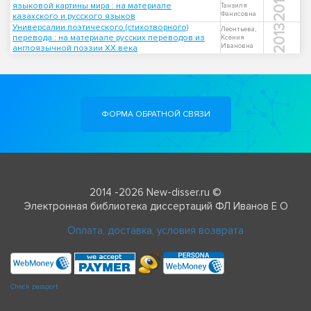
2018
языковой картины мира : на материале
Танзиля
Фанисовна
казахского и русского языков
Универсалии поэтического (стихотворного)
2013
Леонтьева,
перевода : на материале русских переводов из
Ксения
Ивановна
англоязычной поэзии XX века
ФОРМА ОБРАТНОЙ СВЯЗИ
2014 -2026 New-disser.ru ©
Электронная библиотека диссертаций ФЛ Иванов Е О
Оплата, доставка, условия возврата
Check passport