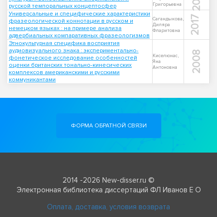
Григорьевна
русской темпоральных концептосфер
Универсальные и специфические характеристики
2017
Сагандыкова,
фразеологической коннотации в русском и
Диляра
немецком языках : на примере анализа
Фларитовна
адвербиальных компаративных фразеологизмов
Этнокультурная специфика восприятия
аудиовизуального знака : экспериментально-
2008
Киселюнас,
фонетическое исследование особенностей
Яна
оценки британских тонально-кинесических
Антоновна
комплексов американскими и русскими
коммуникантами
ФОРМА ОБРАТНОЙ СВЯЗИ
2014 -2026 New-disser.ru ©
Электронная библиотека диссертаций ФЛ Иванов Е О
Оплата, доставка, условия возврата