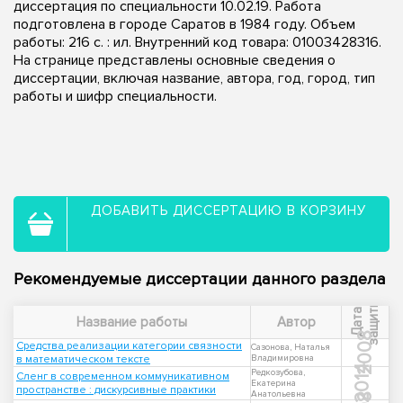
диссертация по специальности 10.02.19. Работа
подготовлена в городе Саратов в 1984 году. Объем
работы: 216 c. : ил. Внутренний код товара: 01003428316.
На странице представлены основные сведения о
диссертации, включая название, автора, год, город, тип
работы и шифр специальности.
ДОБАВИТЬ ДИССЕРТАЦИЮ В КОРЗИНУ
Рекомендуемые диссертации данного раздела
ы
Д
а
т
а
з
а
щ
и
т
Название работы
Автор
2008
Средства реализации категории связности
Сазонова, Наталья
в математическом тексте
Владимировна
2014
Редкозубова,
Сленг в современном коммуникативном
Екатерина
пространстве : дискурсивные практики
Анатольевна