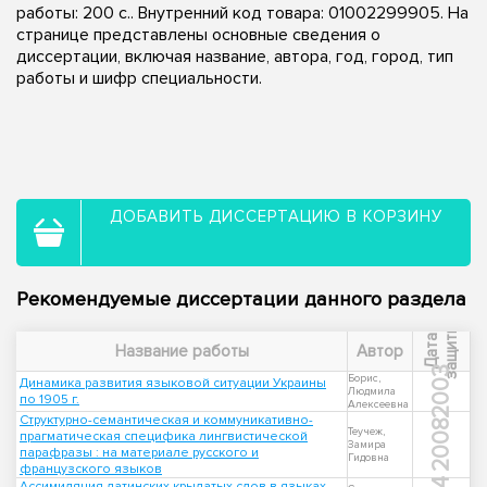
работы: 200 с.. Внутренний код товара: 01002299905. На
странице представлены основные сведения о
диссертации, включая название, автора, год, город, тип
работы и шифр специальности.
ДОБАВИТЬ ДИССЕРТАЦИЮ В КОРЗИНУ
Рекомендуемые диссертации данного раздела
ы
Д
а
т
а
з
а
щ
и
т
Название работы
Автор
2003
Борис,
Динамика развития языковой ситуации Украины
Людмила
по 1905 г.
Алексеевна
Структурно-семантическая и коммуникативно-
2008
Теучеж,
прагматическая специфика лингвистической
Замира
парафразы : на материале русского и
Гидовна
французского языков
Ассимиляция латинских крылатых слов в языках