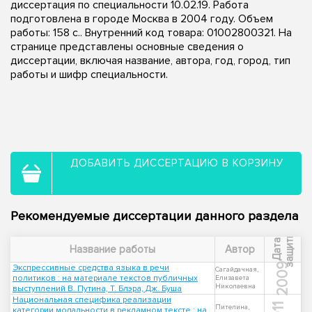
диссертация по специальности 10.02.19. Работа
подготовлена в городе Москва в 2004 году. Объем
работы: 158 с.. Внутренний код товара: 01002800321. На
странице представлены основные сведения о
диссертации, включая название, автора, год, город, тип
работы и шифр специальности.
ДОБАВИТЬ ДИССЕРТАЦИЮ В КОРЗИНУ
Рекомендуемые диссертации данного раздела
ы
Д
а
т
а
з
а
щ
и
т
Название работы
Автор
2009
Экспрессивные средства языка в речи
Сагайдачная,
политиков : на материале текстов публичных
Елизавета
Николаевна
выступлений В. Путина, Т. Блэра, Дж. Буша
Национальная специфика реализации
Пителина,
категории модальности в рекламном тексте : на