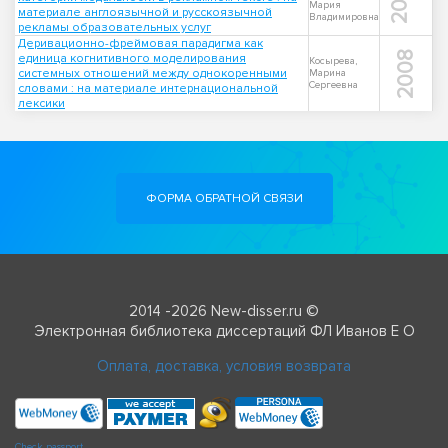
2011
Мария
материале англоязычной и русскоязычной
Владимировна
рекламы образовательных услуг
Деривационно-фреймовая парадигма как
2008
единица когнитивного моделирования
Косырева,
системных отношений между однокоренными
Марина
Сергеевна
словами : на материале интернациональной
лексики
ФОРМА ОБРАТНОЙ СВЯЗИ
2014 -2026 New-disser.ru ©
Электронная библиотека диссертаций ФЛ Иванов Е О
Оплата, доставка, условия возврата
Check passport