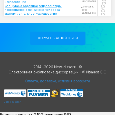
Викторовна
исследование
Специфика образной репрезентации
2012
Денисова,
проксонимов в лексиконе человека :
Вера
Валерьевна
экспериментальное исследование
ФОРМА ОБРАТНОЙ СВЯЗИ
2014 -2026 New-disser.ru ©
Электронная библиотека диссертаций ФЛ Иванов Е О
Оплата, доставка, условия возврата
Check passport
Время генерации: 0.100, запросов: 967