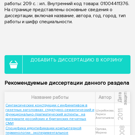
работы: 209 с. : ил.. Внутренний код товара: 01004411376.
На странице представлены основные сведения о
диссертации, включая название, автора, год, город, тип
работы и шифр специальности.
ДОБАВИТЬ ДИССЕРТАЦИЮ В КОРЗИНУ
Рекомендуемые диссертации данного раздела
ы
Д
а
т
а
з
а
щ
и
т
Название работы
Автор
Синтаксические конструкции с инфинитивом в
газетных заголовках: структурно-семантический и
2011
Широбокова,
функционально-прагматический аспекты : на
Лариса
Анатольевна
материале российских и британских печатных
СМИ
2008
Специфика идентификации компьютерной
Орлова,
терминологии : экспериментальное
Марина