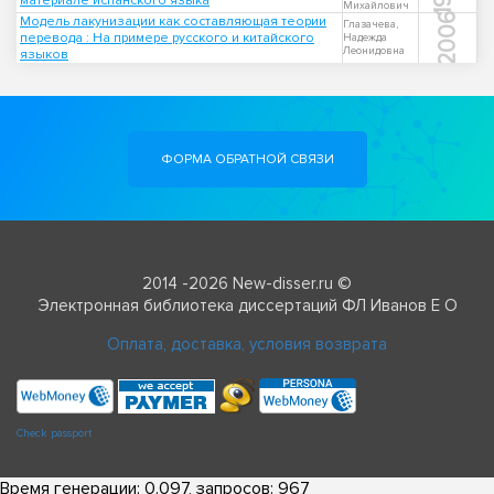
материале испанского языка
Михайлович
2006
Модель лакунизации как составляющая теории
Глазачева,
перевода : На примере русского и китайского
Надежда
Леонидовна
языков
ФОРМА ОБРАТНОЙ СВЯЗИ
2014 -2026 New-disser.ru ©
Электронная библиотека диссертаций ФЛ Иванов Е О
Оплата, доставка, условия возврата
Check passport
Время генерации: 0.097, запросов: 967