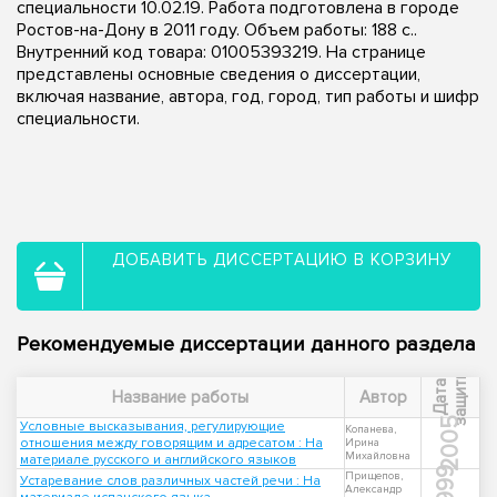
специальности 10.02.19. Работа подготовлена в городе
Ростов-на-Дону в 2011 году. Объем работы: 188 с..
Внутренний код товара: 01005393219. На странице
представлены основные сведения о диссертации,
включая название, автора, год, город, тип работы и шифр
специальности.
ДОБАВИТЬ ДИССЕРТАЦИЮ В КОРЗИНУ
Рекомендуемые диссертации данного раздела
ы
Д
а
т
а
з
а
щ
и
т
Название работы
Автор
2005
Условные высказывания, регулирующие
Копанева,
отношения между говорящим и адресатом : На
Ирина
Михайловна
материале русского и английского языков
1999
Прищепов,
Устаревание слов различных частей речи : На
Александр