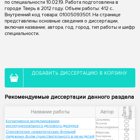
по специальности 10.02.19. Работа подготовлена в
городе Тверь в 2012 году. Объем работы: 412 с..
Внутренний код товара: 01005093501. На странице
представлены основные сведения о диссертации,
включая название, автора, год, город, тип работы и шифр
специальности.
ДОБАВИТЬ ДИССЕРТАЦИЮ В КОРЗИНУ
Рекомендуемые диссертации данного раздела
ы
Д
а
т
а
з
а
щ
и
т
Название работы
Автор
2008
Ширяева,
Когнитивное моделирование
Татьяна
институционального делового дискурса
Александровна
2004
Становление семантических функций
Абросова,
падежных форм существительного в речи детей
Екатерина