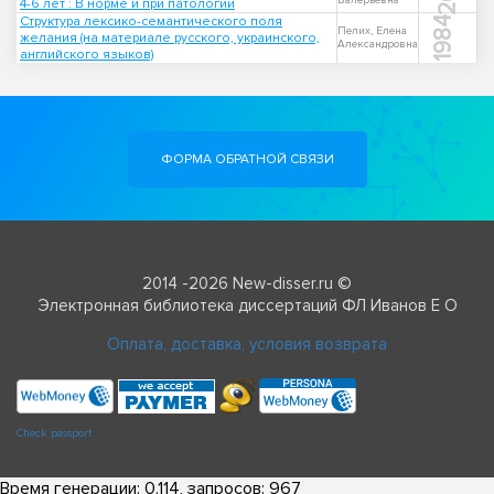
Валерьевна
4-6 лет : В норме и при патологии
Структура лексико-семантического поля
1984
Пелих, Елена
желания (на материале русского, украинского,
Александровна
английского языков)
ФОРМА ОБРАТНОЙ СВЯЗИ
2014 -2026 New-disser.ru ©
Электронная библиотека диссертаций ФЛ Иванов Е О
Оплата, доставка, условия возврата
Check passport
Время генерации: 0.114, запросов: 967