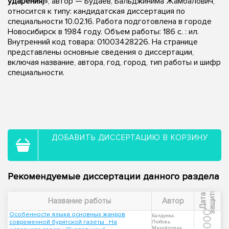
ударения)
», автор — Будаев, Бальджинима Жамбалович,
относится к типу: кандидатская диссертация по
специальности 10.02.16. Работа подготовлена в городе
Новосибирск в 1984 году. Объем работы: 186 c. : ил.
Внутренний код товара: 01003428226. На странице
представлены основные сведения о диссертации,
включая название, автора, год, город, тип работы и шифр
специальности.
ДОБАВИТЬ ДИССЕРТАЦИЮ В КОРЗИНУ
Рекомендуемые диссертации данного раздела
ы
Д
а
т
а
з
а
щ
и
т
Название работы
Автор
2000
Особенности языка основных жанров
Балдуева,
современной бурятской газеты : На
Любовь
Михайловна