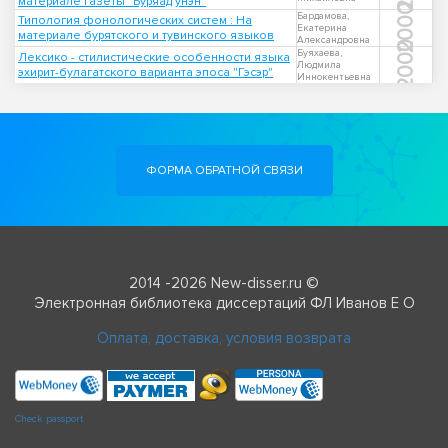
материале газеты "Буряад yнэн"
2000
Бардамова,
Типология фонологических систем : На
Екатерина
материале бурятского и тувинского языков
Александровна
2000
Буяхаева,
Лексико - стилистические особенности языка
Людмила
эхирит-булагатского варианта эпоса "Гэсэр"
Иннокентьевна
ФОРМА ОБРАТНОЙ СВЯЗИ
2014 -2026 New-disser.ru ©
Электронная библиотека диссертаций ФЛ Иванов Е О
Оплата, доставка, условия возврата
Check passport