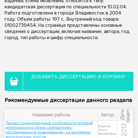
Бадеева, Елена Яковлевна, относится к типу:
кандидатская диссертация по специальности 10.02.04.
Работа подготовлена в городе Владивосток в 2004
году. Объем работы: 197 с.. Внутренний код товара:
01002739454. На странице представлены основные
сведения о диссертации, включая название, автора, год,
город, тип работы и шифр специальности.
ДОБАВИТЬ ДИССЕРТАЦИЮ В КОРЗИНУ
Рекомендуемые диссертации данного раздела
ы
Д
а
т
а
з
а
щ
и
т
Название работы
Автор
Лингво-социокультурные особенности речевой
2012
Елькина,
деятельности в сфере компьютерно-
Ольга
опосредованной коммуникации : на материале
Михайловна
англоязычных блогов