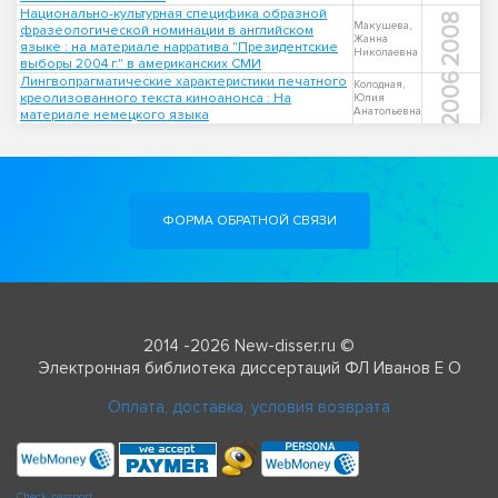
Национально-культурная специфика образной
2008
Макушева,
фразеологической номинации в английском
Жанна
языке : на материале нарратива "Президентские
Николаевна
выборы 2004 г." в американских СМИ
2006
Лингвопрагматические характеристики печатного
Колодная,
креолизованного текста киноанонса : На
Юлия
Анатольевна
материале немецкого языка
ФОРМА ОБРАТНОЙ СВЯЗИ
2014 -2026 New-disser.ru ©
Электронная библиотека диссертаций ФЛ Иванов Е О
Оплата, доставка, условия возврата
Check passport