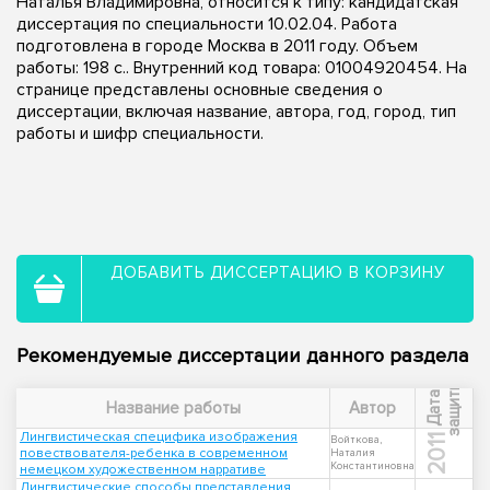
Наталья Владимировна, относится к типу: кандидатская
диссертация по специальности 10.02.04. Работа
подготовлена в городе Москва в 2011 году. Объем
работы: 198 с.. Внутренний код товара: 01004920454. На
странице представлены основные сведения о
диссертации, включая название, автора, год, город, тип
работы и шифр специальности.
ДОБАВИТЬ ДИССЕРТАЦИЮ В КОРЗИНУ
Рекомендуемые диссертации данного раздела
ы
Д
а
т
а
з
а
щ
и
т
Название работы
Автор
Лингвистическая специфика изображения
2011
Войткова,
повествователя-ребенка в современном
Наталия
Константиновна
немецком художественном нарративе
Лингвистические способы представления