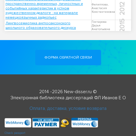
пространственно-временных, личностных и
2012
Филиппова,
событийных характеристик в устном
Анастасия
Константиновна
художественном диалоге : на материале
немецкоязычных радиопьес
2015
Гончарова
Лингвосемиотика англосаксонского
Дарья
школьного образовательного дискурса
Анатольевна
ФОРМА ОБРАТНОЙ СВЯЗИ
2014 -2026 New-disser.ru ©
Электронная библиотека диссертаций ФЛ Иванов Е О
Оплата, доставка, условия возврата
Check passport