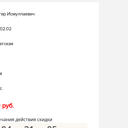
гир Исмуллаевич
.02.02
атская
а
с.
 руб.
нчания действия скидки