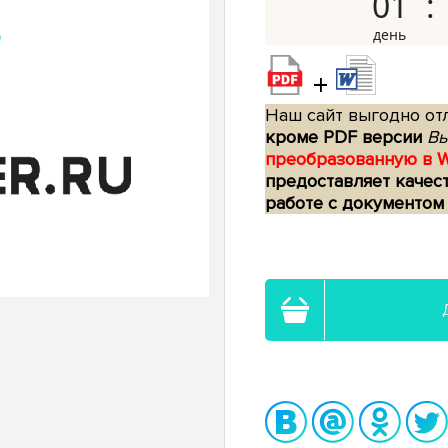
01
+
Наш сайт выгодно отл
кроме PDF версии
Вы
преобразованную в 
предоставляет качес
работе с документом