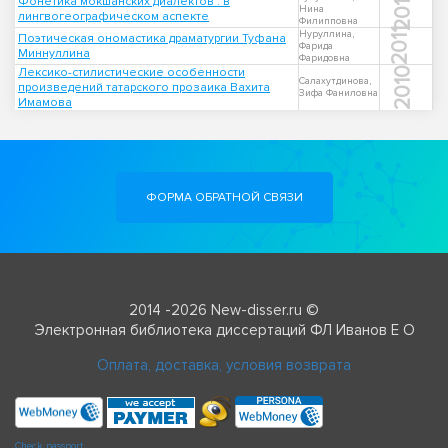
2012
Фонетика мокшанских диалектов : в
Нина
лингвогеографическом аспекте
Филипповна
2011
Нуруллина,
Поэтическая ономастика драматургии Туфана
Фарида
Миннуллина
Фаридовна
Лексико-стилистические особенности
2010
Салахутдинова,
произведений татарского прозаика Вахита
Зифа Фаниловна
Имамова
ФОРМА ОБРАТНОЙ СВЯЗИ
2014 -2026 New-disser.ru ©
Электронная библиотека диссертаций ФЛ Иванов Е О
Оплата, доставка, условия возврата
Check passport