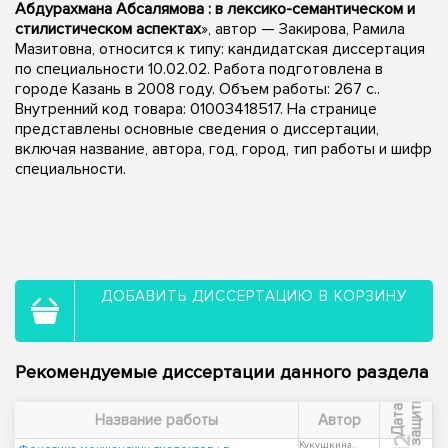
Абдурахмана Абсалямова : в лексико-семантическом и
стилистическом аспектах
», автор — Закирова, Рамила
Мазитовна, относится к типу: кандидатская диссертация
по специальности 10.02.02. Работа подготовлена в
городе Казань в 2008 году. Объем работы: 267 с..
Внутренний код товара: 01003418517. На странице
представлены основные сведения о диссертации,
включая название, автора, год, город, тип работы и шифр
специальности.
ДОБАВИТЬ ДИССЕРТАЦИЮ В КОРЗИНУ
Рекомендуемые диссертации данного раздела
ы
Д
а
т
а
з
а
щ
и
т
Название работы
Автор
Кукушкина,