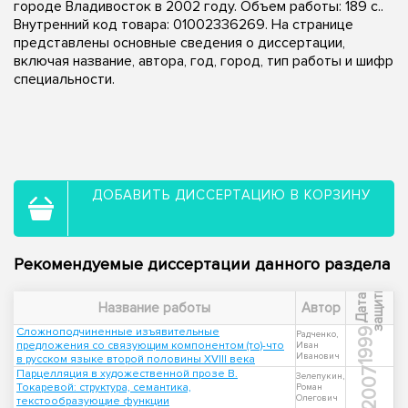
городе Владивосток в 2002 году. Объем работы: 189 с..
Внутренний код товара: 01002336269. На странице
представлены основные сведения о диссертации,
включая название, автора, год, город, тип работы и шифр
специальности.
ДОБАВИТЬ ДИССЕРТАЦИЮ В КОРЗИНУ
Рекомендуемые диссертации данного раздела
ы
Д
а
т
а
з
а
щ
и
т
Название работы
Автор
Сложноподчиненные изъявительные
1999
Радченко,
предложения со связующим компонентом (то)-что
Иван
Иванович
в русском языке второй половины XVIII века
2007
Парцелляция в художественной прозе В.
Зелепукин,
Токаревой: структура, семантика,
Роман
Олегович
текстообразующие функции