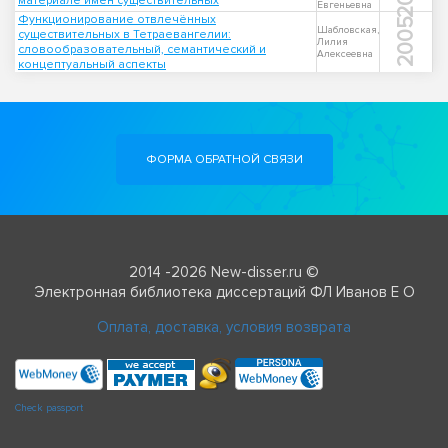
материале имен существительных
Евгеньевна
Функционирование отвлечённых
2005
Шабловская,
существительных в Тетраевангелии:
Лилия
словообразовательный, семантический и
Алексеевна
концептуальный аспекты
ФОРМА ОБРАТНОЙ СВЯЗИ
2014 -2026 New-disser.ru ©
Электронная библиотека диссертаций ФЛ Иванов Е О
Оплата, доставка, условия возврата
Check passport