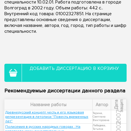
специальности 10.02.01. Работа подготовлена в городе
Волгоград в 2002 году. Объем работы: 442 с..
Внутренний код товара: 01002327851. На странице
представлены основные сведения о диссертации,
включая название, автора, год, город, тип работы и шифр
специальности.
ДОБАВИТЬ ДИССЕРТАЦИЮ В КОРЗИНУ
Рекомендуемые диссертации данного раздела
ы
Д
а
т
а
з
а
щ
и
т
Название работы
Автор
2007
Древнерусский концепт честь и его языковая
Терина,
репрезентация в летописи "Повесть временных
Светлана
Викторовна
лет"
2002
Лебедева,
Полисемия в русских народных говорах : На
Татьяна